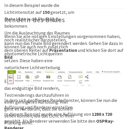
In diesem Beispiel wurde die
Lichtintensität auf
150
gesetzt, um
Rendern des Bildes
mehr Licht in die Planung zu
bekommen.
Um die Ausleuchtung des Raumes
Wenn Sie alle nötigen Einstellungen vorgenommen haben,
noch realistischer darzustellen,
kann nun das finale Bild gerendert werden. Gehen Sie dazu in
können Sie auch noch zusätzlich
dem oberen Reiter auf
Präsentation
und klicken Sie dort auf
photometrische Lichtquellen
Bild
.
setzen. Diese haben eine
natürlichere Lichtverteilung.
Es empfiehlt sich immer, bevor Sie
das endgültige Bild rendern,
Testrenderings durchzuführen in
In dem sich geöffneten Renderfenster, können Sie nun die
einer geringeren Auflösung. Hier
Auflösung und Renderer einstellen.
geht es nur darum, dass Sie schnell
In diesem Beispiel wurde eine Auflösung von
1280 x 720
sehen können, wie das Licht in Ihrer
gewählt. Als Renderer verwenden Sie bitte den
OSPRay-
Planung wirkt.
Renderer
.