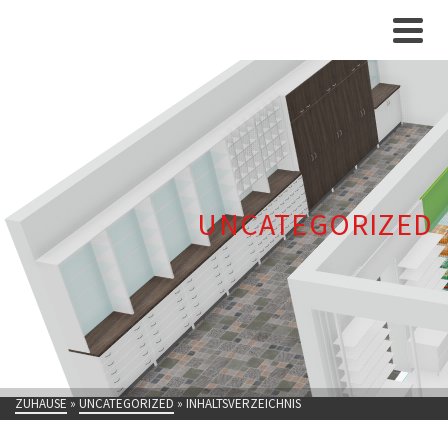
UNCATEGORIZED
ZUHAUSE
»
UNCATEGORIZED
»
INHALTSVERZEICHNIS